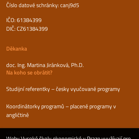
Číslo datové schránky: canj9d5
IČO: 61384399
DIČ: CZ61384399
Děkanka
doc. Ing. Martina Jiránková, Ph.D.
Na koho se obrátit?
Studijní referentky – česky vyučované programy
Koordinátorky programů – placené programy v
angličtině
viz
https://fmv.vse.cz/kontakty/
Weby Vysoké školy ekonomické v Praze využívají pro