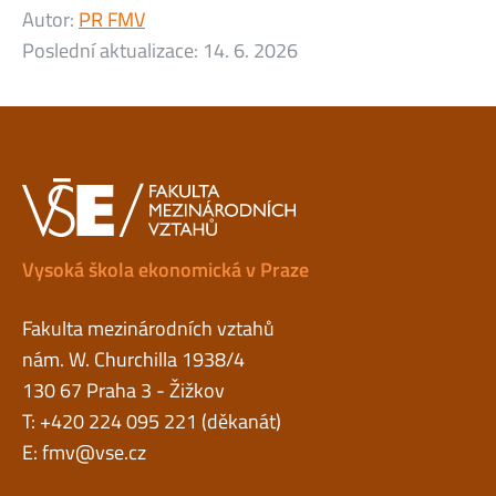
Autor:
PR FMV
Poslední aktualizace:
14. 6. 2026
Vysoká škola ekonomická v Praze
Fakulta mezinárodních vztahů
nám. W. Churchilla 1938/4
130 67 Praha 3 - Žižkov
T: +420 224 095 221 (děkanát)
E:
fmv@vse.cz