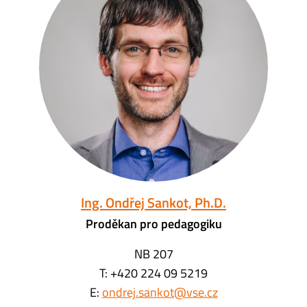
Ing. Ondřej Sankot, Ph.D.
Proděkan pro pedagogiku
NB 207
T:
+420 224 09 5219
E:
ondrej.sankot@vse.cz