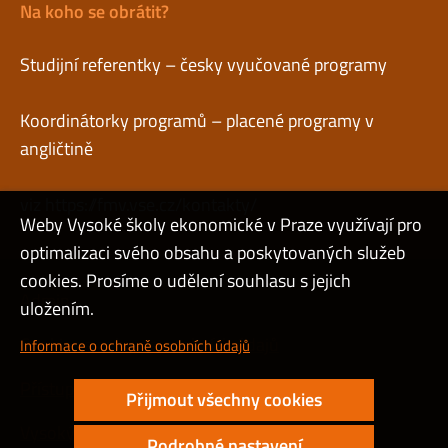
Na koho se obrátit?
Studijní referentky – česky vyučované programy
Koordinátorky programů – placené programy v
angličtině
viz
https://fmv.vse.cz/kontakty/
Weby Vysoké školy ekonomické v Praze využívají pro
optimalizaci svého obsahu a poskytovaných služeb
cookies. Prosíme o udělení souhlasu s jejich
Admin
uložením.
Cookies a ochrana osobních údajů
Informace o ochraně osobních údajů
Přístupnost webu
Přijmout všechny cookies
Vysoký kontrast
Podrobné nastavení