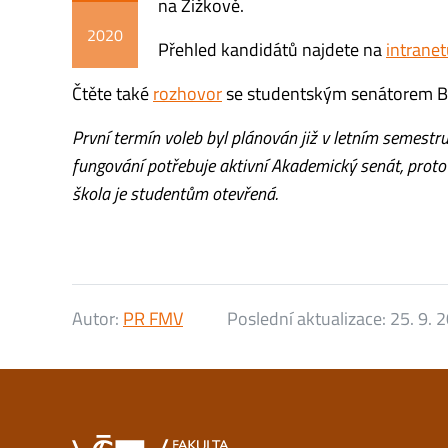
na Žižkově.
2020
Přehled kandidátů najdete na
intrane
Čtěte také
rozhovor
se studentským senátorem Bc
První termín voleb byl plánován již v letním semestr
fungování potřebuje aktivní Akademický senát, proto
škola je studentům otevřená.
Autor:
PR FMV
Poslední aktualizace:
25. 9. 