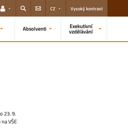
CZ
Vysoký kontrast
Odkazy pro uživatele
Hledat
Exekutivní
Absolventi
vzdělávání
o 23. 9.
) na VŠE