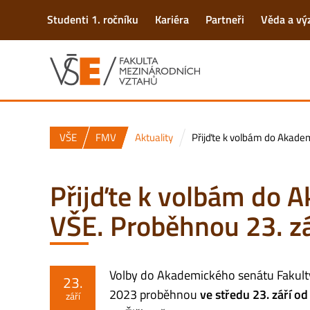
Studenti 1. ročníku
Kariéra
Partneři
Věda a v
VŠE
FMV
Aktuality
Přijďte k volbám do Akade
Přijďte k volbám do 
VŠE. Proběhnou 23. zá
Volby do Akademického senátu Fakulty
23.
2023 proběhnou
ve středu 23. září o
září