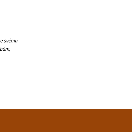
 ke svému
lbám,