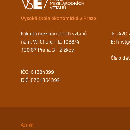
Vysoká škola ekonomická v Praze
Fakulta mezinárodních vztahů
T: +420 
nám. W. Churchilla 1938/4
E:
fmv@v
130 67 Praha 3 - Žižkov
Číslo da
IČO: 61384399
DIČ: CZ61384399
Admin