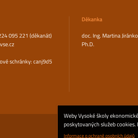
Děkanka
224 095 221 (děkanát)
doc. Ing. Martina Jiránk
se.cz
Ph.D.
tové schránky: canj9d5
Weby Vysoké školy ekonomické v
poskytovaných služeb cookies. P
Cookies a ochrana o
Informace o ochraně osobních údajů