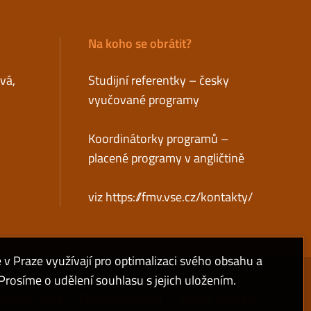
Na koho se obrátit?
ová,
Studijní referentky – česky
vyučované programy
Koordinátorky programů –
placené programy v angličtině
viz
https://fmv.vse.cz/kontakty/
 Praze využívají pro optimalizaci svého obsahu a
rosíme o udělení souhlasu s jejich uložením.
sobních údajů
Přístupnost webu
Vysoký kontrast