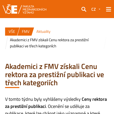
CZ
Hledat
VŠE
FMV
Aktuality
Akademici z FMV získali Cenu rektora za prestižní
publikaci ve třech kategoriích
Akademici z FMV získali Cenu
rektora za prestižní publikaci ve
třech kategoriích
V tomto týdnu byly vyhlášeny výsledky
Ceny rektora
za prestižní publikaci
. Ocenění se uděluje za
publikace, které lze chápat jako významné a které