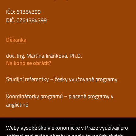
IČO: 61384399
DIČ: CZ61384399
Děkanka
doc. Ing. Martina Jiránková, Ph.D.
Na koho se obrátit?
Studijní referentky – česky vyučované programy
Koordinátorky programů – placené programy v
angličtině
viz
https://fmv.vse.cz/kontakty/
Weby Vysoké školy ekonomické v Praze využívají pro