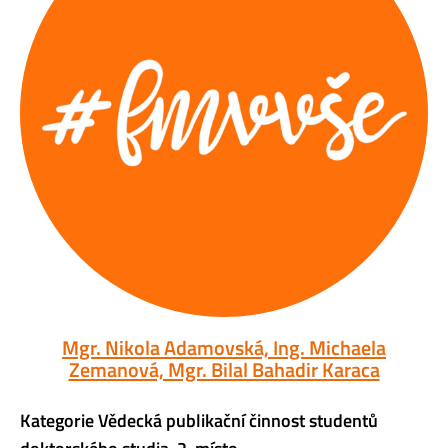
Mgr. Nikola Adamovská, Ing. Michaela
Zemanová, Mgr. Bilal Bahadir Karaca
Kategorie Vědecká publikační činnost studentů