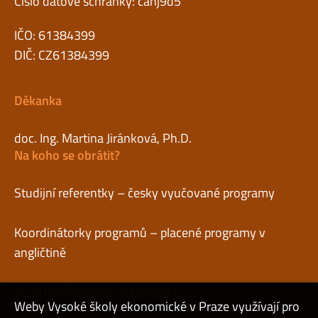
Číslo datové schránky: canj9d5
IČO: 61384399
DIČ: CZ61384399
Děkanka
doc. Ing. Martina Jiránková, Ph.D.
Na koho se obrátit?
Studijní referentky – česky vyučované programy
Koordinátorky programů – placené programy v
angličtině
viz
https://fmv.vse.cz/kontakty/
Weby Vysoké školy ekonomické v Praze využívají pro