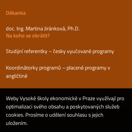
Děkanka
doc. Ing. Martina Jiránková, Ph.D.
Na koho se obrátit?
Studijní referentky – česky vyučované programy
Koordinátorky programů – placené programy v
angličtině
viz
https://fmv.vse.cz/kontakty/
Weby Vysoké školy ekonomické v Praze využívají pro
optimalizaci svého obsahu a poskytovaných služeb
cookies. Prosíme o udělení souhlasu s jejich
Admin
uložením.