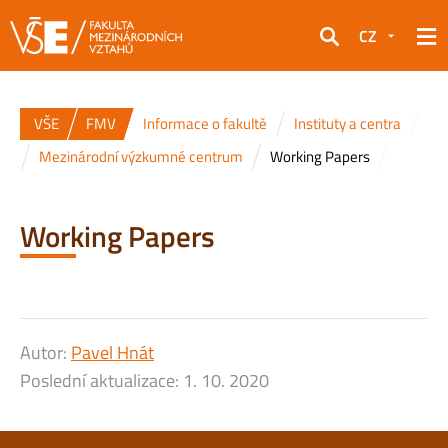
CZ
Hledat
VŠE
FMV
Informace o fakultě
Instituty a centra
Mezinárodní výzkumné centrum
Working Papers
Working Papers
Autor:
Pavel Hnát
Poslední aktualizace:
1. 10. 2020