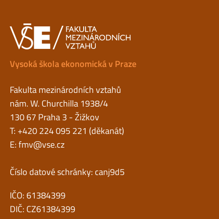
Vysoká škola ekonomická v Praze
Fakulta mezinárodních vztahů
nám. W. Churchilla 1938/4
130 67 Praha 3 - Žižkov
T: +420 224 095 221 (děkanát)
E:
fmv@vse.cz
Číslo datové schránky: canj9d5
IČO: 61384399
DIČ: CZ61384399