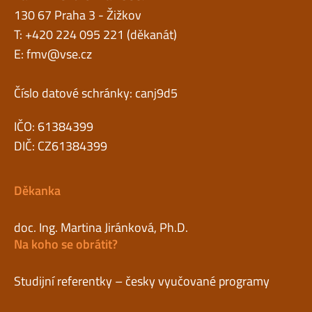
130 67 Praha 3 - Žižkov
T: +420 224 095 221 (děkanát)
E:
fmv@vse.cz
Číslo datové schránky: canj9d5
IČO: 61384399
DIČ: CZ61384399
Děkanka
doc. Ing. Martina Jiránková, Ph.D.
Na koho se obrátit?
Studijní referentky – česky vyučované programy