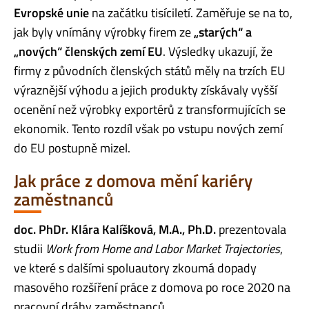
Evropské unie
na začátku tisíciletí. Zaměřuje se na to,
jak byly vnímány výrobky firem ze
„starých“ a
„nových“ členských zemí EU
. Výsledky ukazují, že
firmy z původních členských států měly na trzích EU
výraznější výhodu a jejich produkty získávaly vyšší
ocenění než výrobky exportérů z transformujících se
ekonomik. Tento rozdíl však po vstupu nových zemí
do EU postupně mizel.
Jak práce z domova mění kariéry
zaměstnanců
doc. PhDr. Klára Kalíšková, M.A., Ph.D.
prezentovala
studii
Work from Home and Labor Market Trajectories
,
ve které s dalšími spoluautory zkoumá dopady
masového rozšíření práce z domova po roce 2020 na
pracovní dráhy zaměstnanců.