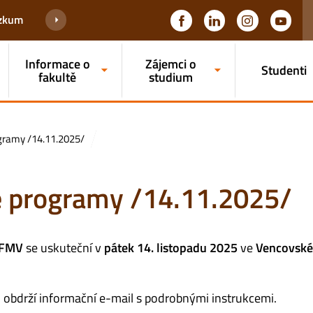
ýzkum
Informace o
Zájemci o
Studenti
fakultě
studium
gramy /14.11.2025/
é programy /14.11.2025/
FMV
se uskuteční v
pátek 14. listopadu 2025
ve
Vencovské
 obdrží informační e-mail s podrobnými instrukcemi.