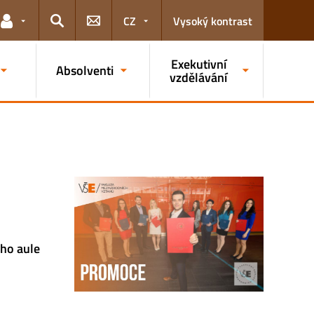
CZ
Vysoký kontrast
Odkazy pro uživatele
Hledat
Exekutivní
Absolventi
vzdělávání
ho aule