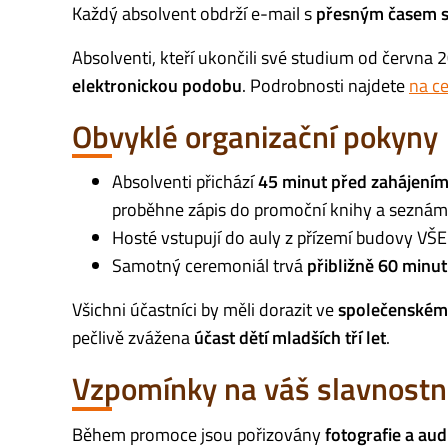
Každý absolvent obdrží e-mail s
přesným časem 
Absolventi, kteří ukončili své studium od června 
elektronickou podobu
. Podrobnosti najdete
na ce
Obvyklé organizační pokyny
Absolventi přichází
45 minut před zahájení
proběhne zápis do promoční knihy a seznám
Hosté vstupují do auly z přízemí budovy VŠE
Samotný ceremoniál trvá
přibližně 60 minut
Všichni účastníci by měli dorazit ve
společenském
pečlivě zvážena
účast dětí mladších tří let
.
Vzpomínky na váš slavnostn
Během promoce jsou pořizovány
fotografie a au