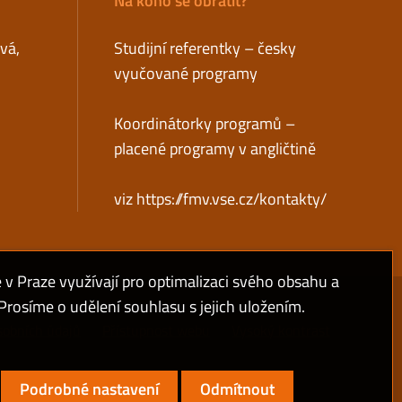
Na koho se obrátit?
ová,
Studijní referentky – česky
vyučované programy
Koordinátorky programů –
placené programy v angličtině
viz
https://fmv.vse.cz/kontakty/
 Praze využívají pro optimalizaci svého obsahu a
rosíme o udělení souhlasu s jejich uložením.
sobních údajů
Přístupnost webu
Vysoký kontrast
Podrobné nastavení
Odmítnout