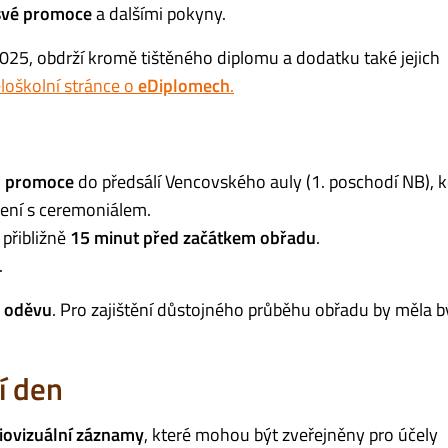
své promoce
a dalšími pokyny.
2025, obdrží kromě tištěného diplomu a dodatku také jejich
loškolní stránce o
eDiplomech
.
m promoce
do předsálí Vencovského auly (1. poschodí NB), 
ení s ceremoniálem.
 přibližně
15 minut před začátkem obřadu
.
.
 oděvu
. Pro zajištění důstojného průběhu obřadu by měla b
í den
diovizuální záznamy
, které mohou být zveřejněny pro účely