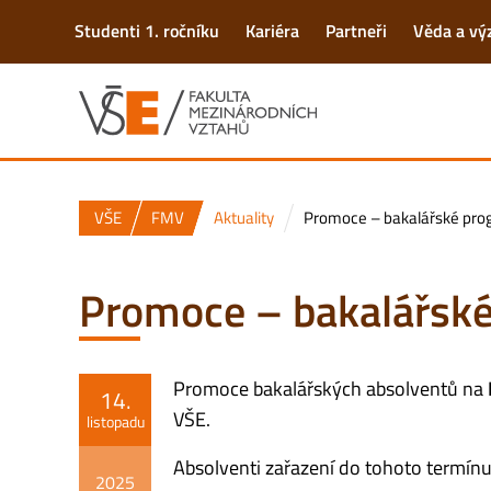
Studenti 1. ročníku
Kariéra
Partneři
Věda a v
VŠE
FMV
Aktuality
Promoce – bakalářské pro
Promoce – bakalářsk
Promoce bakalářských absolventů na
14.
VŠE.
listopadu
Absolventi zařazení do tohoto termínu
2025