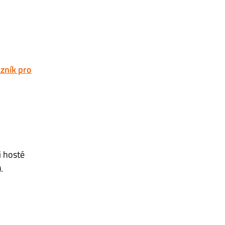
zník pro
i hosté
)
.