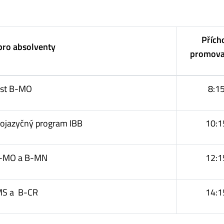
Přích
pro absolventy
promova
ást B-MO
8:1
zojazyčný program IBB
10:1
B-MO a B-MN
12:1
S a B-CR
14:1