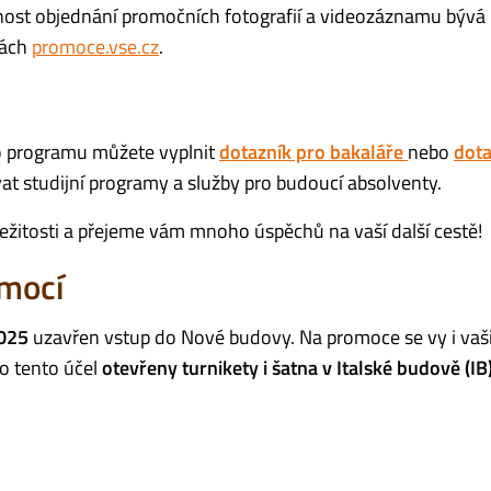
ost objednání promočních fotografií a videozáznamu bývá
kách
promoce.vse.cz
.
o programu můžete vyplnit
dotazník pro bakaláře
nebo
dota
t studijní programy a služby pro budoucí absolventy.
íležitosti a přejeme vám mnoho úspěchů na vaší další cestě!
mocí
2025
uzavřen vstup do Nové budovy. Na promoce se vy i vaš
o tento účel
otevřeny turnikety i šatna v Italské budově (IB