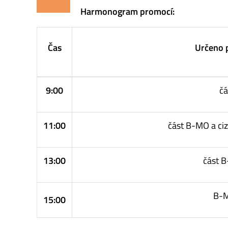
Harmonogram promocí:
Čas
Určeno 
9:00
č
11:00
část B-MO a ci
13:00
část 
B-M
15:00