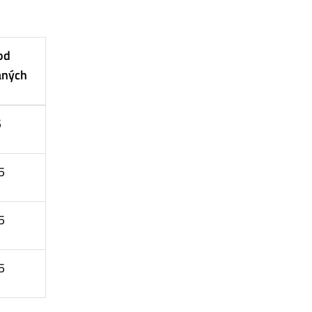
od
ných
5
5
5
5