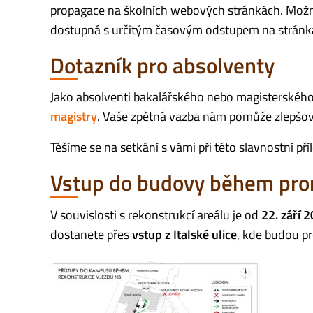
propagace na školních webových stránkách. Možn
dostupná s určitým časovým odstupem na strán
Dotazník pro absolventy
Jako absolventi bakalářského nebo magisterskéh
magistry
. Vaše zpětná vazba nám pomůže zlepšova
Těšíme se na setkání s vámi při této slavnostní př
Vstup do budovy během pro
V souvislosti s rekonstrukcí areálu je od
22. září 
dostanete přes
vstup z Italské ulice
, kde budou pr