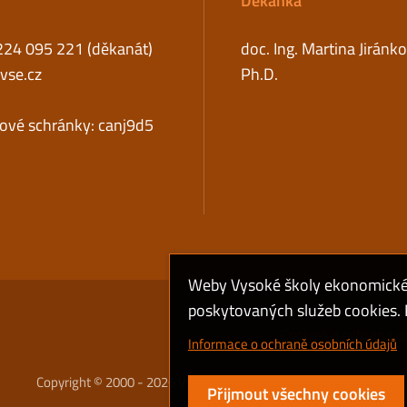
Děkanka
224 095 221 (děkanát)
doc. Ing. Martina Jiránk
se.cz
Ph.D.
tové schránky: canj9d5
Weby Vysoké školy ekonomické v
poskytovaných služeb cookies. P
Cookies a ochrana o
Informace o ochraně osobních údajů
Copyright © 2000 - 2026 Vysoká škola ekonomická v Praze
Přijmout všechny cookies