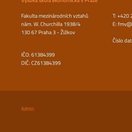
Vysoká škola ekonomická v Praze
Fakulta mezinárodních vztahů
T: +420 
nám. W. Churchilla 1938/4
E:
fmv@v
130 67 Praha 3 - Žižkov
Číslo da
IČO: 61384399
DIČ: CZ61384399
Admin