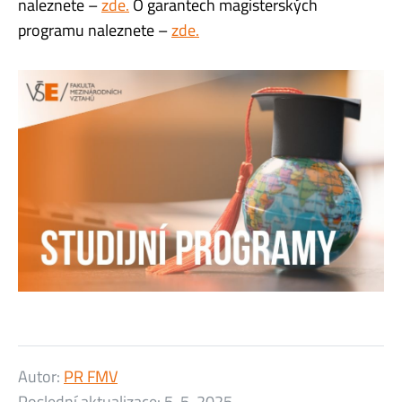
naleznete –
zde.
O garantech magisterských
programu naleznete –
zde.
Autor:
PR FMV
Poslední aktualizace:
5. 5. 2025