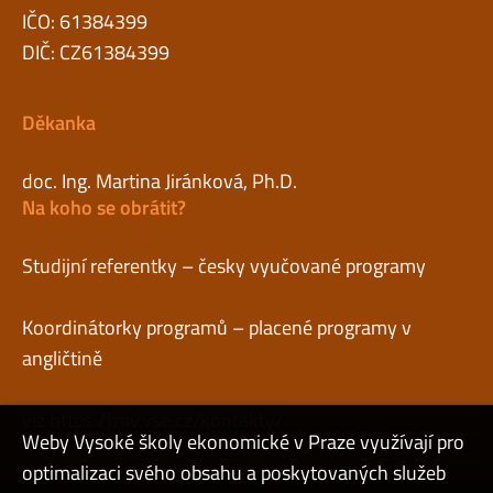
IČO: 61384399
DIČ: CZ61384399
Děkanka
doc. Ing. Martina Jiránková, Ph.D.
Na koho se obrátit?
Studijní referentky – česky vyučované programy
Koordinátorky programů – placené programy v
angličtině
viz
https://fmv.vse.cz/kontakty/
Weby Vysoké školy ekonomické v Praze využívají pro
optimalizaci svého obsahu a poskytovaných služeb