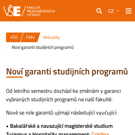
CZ
Hledat
VŠE
FMV
Aktuality
Noví garanti studijních programů
Noví garanti studijních programů
Od letního semestru dochází ke změnám v garanci
vybraných studijních programů na naší fakultě.
Nově se role garantů ujímají následující vyučující:
•
Bakalářské a navazující magisterské studium
Turismus a Hospitality management
:
Cristina