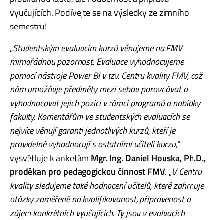
vyučujících. Podívejte se na výsledky ze zimního
semestru!
„
Studentským evaluacím kurzů věnujeme na FMV
mimořádnou pozornost. Evaluace vyhodnocujeme
pomocí nástroje Power BI v tzv. Centru kvality FMV, což
nám umožňuje předměty mezi sebou porovnávat a
vyhodnocovat jejich pozici v rámci programů a nabídky
fakulty. Komentářům ve studentských evaluacích se
nejvíce věnují garanti jednotlivých kurzů, kteří je
pravidelně vyhodnocují s ostatními učiteli kurzu,
“
vysvětluje k anketám
Mgr. Ing. Daniel Houska, Ph.D.,
proděkan pro pedagogickou činnost FMV
.
„
V Centru
kvality sledujeme také hodnocení učitelů, které zahrnuje
otázky zaměřené na kvalifikovanost, připravenost a
zájem konkrétních vyučujících. Ty jsou v evaluacích