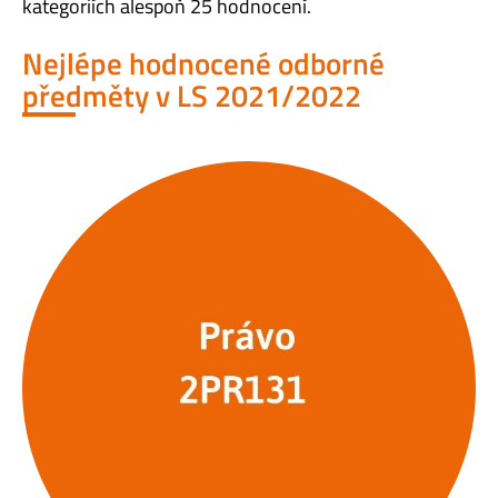
kategoriích alespoň 25 hodnocení.
Nejlépe hodnocené odborné
předměty v LS 2021/2022