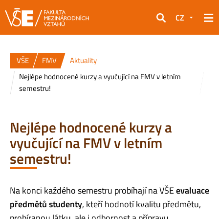
CZ
Hledat
VŠE
FMV
Aktuality
Nejlépe hodnocené kurzy a vyučující na FMV v letním
semestru!
Nejlépe hodnocené kurzy a
vyučující na FMV v letním
semestru!
Na konci každého semestru probíhají na VŠE
evaluace
předmětů studenty
, kteří hodnotí kvalitu předmětu,
probíranou látku, ale i odbornost a přípravu