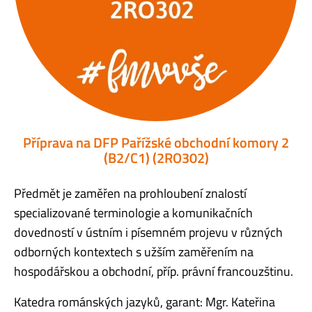
Příprava na DFP Pařížské obchodní komory 2
(B2/C1) (2RO302)
Předmět je zaměřen na prohloubení znalostí
specializované terminologie a komunikačních
dovedností v ústním i písemném projevu v různých
odborných kontextech s užším zaměřením na
hospodářskou a obchodní, příp. právní francouzštinu.
Katedra románských jazyků, garant: Mgr. Kateřina