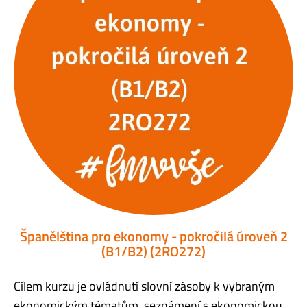
Španělština pro ekonomy - pokročilá úroveň 2
(B1/B2) (2RO272)
Cílem kurzu je ovládnutí slovní zásoby k vybraným
ekonomickým tématům, seznámení s ekonomickou