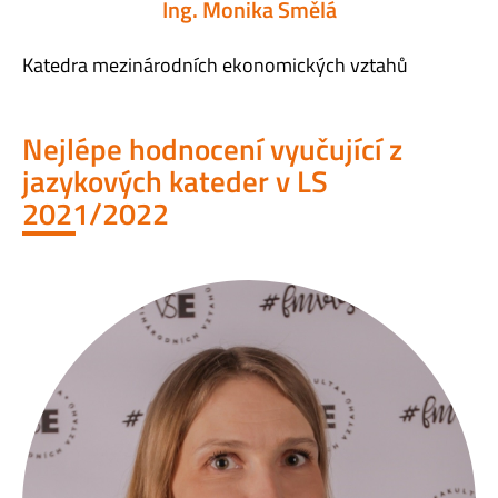
Ing. Monika Smělá
Katedra mezinárodních ekonomických vztahů
Nejlépe hodnocení vyučující z
jazykových kateder v LS
2021/2022