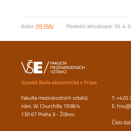
Autor:
PR FMV
Poslední aktualizace:
10. 4. 
Vysoká škola ekonomická v Praze
Fakulta mezinárodních vztahů
T: +420 
nám. W. Churchilla 1938/4
E:
fmv@v
130 67 Praha 3 - Žižkov
Číslo da