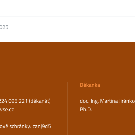
2025
Děkanka
224 095 221 (děkanát)
doc. Ing. Martina Jiránk
se.cz
Ph.D.
tové schránky: canj9d5