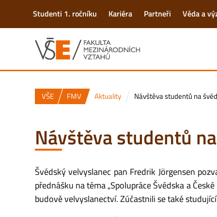
Studenti 1. ročníku
Kariéra
Partneři
Věda a v
VŠE
FMV
Aktuality
Návštěva studentů na švéd
Návštěva studentů na
Švédský velvyslanec pan Fredrik Jörgensen pozv
přednášku na téma „Spolupráce Švédska a České re
budově velvyslanectví.
Zúčastnili se také studují