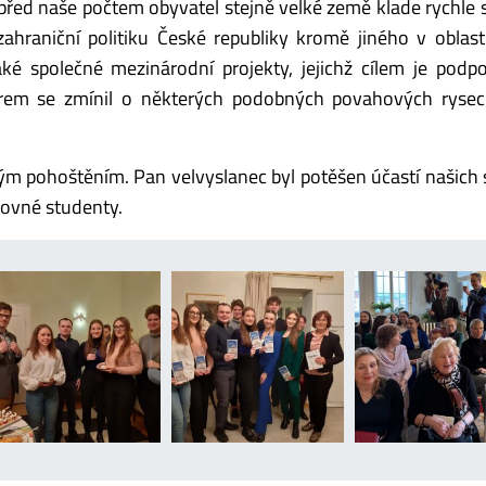
před naše počtem obyvatel stejně velké země klade rychle 
ahraniční politiku České republiky kromě jiného v oblas
také společné mezinárodní projekty, jejichž cílem je podp
orem se zmínil o některých podobných povahových rysec
ým pohoštěním. Pan velvyslanec byl potěšen účastí našich
ikovné studenty.