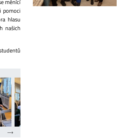
se měnící
ti pomoci
ora hlasu
h našich
 studentů