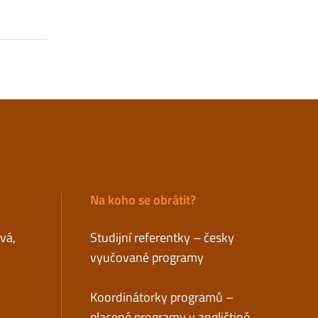
Na koho se obrátit?
ová,
Studijní referentky – česky
vyučované programy
Koordinátorky programů –
placené programy v angličtině