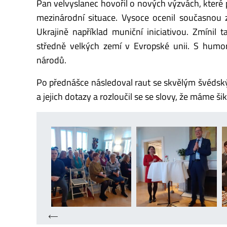
Pan velvyslanec hovořil o nových výzvách, které 
mezinárodní situace. Vysoce ocenil současnou z
Ukrajině například muniční iniciativou. Zmínil 
středně velkých zemí v Evropské unii. S hum
národů.
Po přednášce následoval raut se skvělým švédsk
a jejich dotazy a rozloučil se se slovy, že máme š