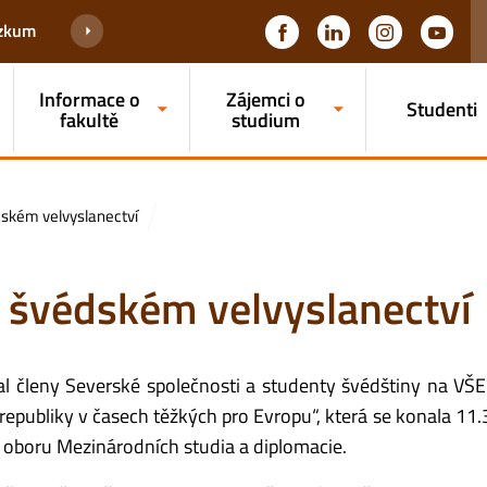
ýzkum
Informace o
Zájemci o
Studenti
fakultě
studium
ském velvyslanectví
 švédském velvyslanectví
al členy Severské společnosti a studenty švédštiny na VŠ
publiky v časech těžkých pro Evropu“, která se konala 11.
cí oboru Mezinárodních studia a diplomacie
.