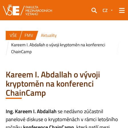
CZ
Hledat
VŠE
FMV
Aktuality
Kareem I. Abdallah o vývoji kryptoměn na konferenci
ChainCamp
Kareem I. Abdallah o vývoji
kryptoměn na konferenci
ChainCamp
Ing. Kareem I. Abdallah
se nedávno zúčastnil
panelové diskuse o kryptoměnách v rámci letošního
ročníku
konference ChainCamp
, která patří mezi