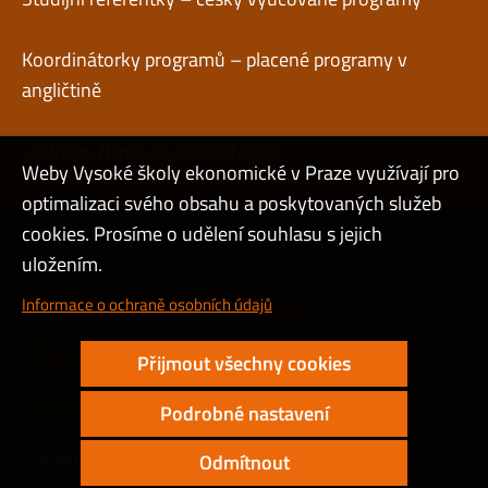
Koordinátorky programů – placené programy v
angličtině
viz
https://fmv.vse.cz/kontakty/
Weby Vysoké školy ekonomické v Praze využívají pro
optimalizaci svého obsahu a poskytovaných služeb
cookies. Prosíme o udělení souhlasu s jejich
Admin
uložením.
Cookies a ochrana osobních údajů
Informace o ochraně osobních údajů
Přístupnost webu
Přijmout všechny cookies
Vysoký kontrast
Podrobné nastavení
Copyright © 2000 - 2026 Vysoká škola ekonomická v Praze
Odmítnout