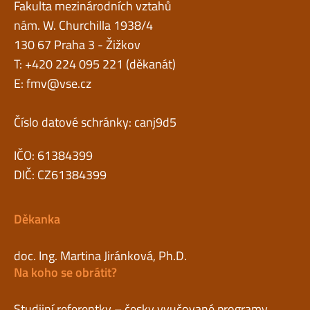
Fakulta mezinárodních vztahů
nám. W. Churchilla 1938/4
130 67 Praha 3 - Žižkov
T: +420 224 095 221 (děkanát)
E:
fmv@vse.cz
Číslo datové schránky: canj9d5
IČO: 61384399
DIČ: CZ61384399
Děkanka
doc. Ing. Martina Jiránková, Ph.D.
Na koho se obrátit?
Studijní referentky – česky vyučované programy