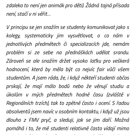
zdaleka to není jen animák pro děti). Žádná tajná přísada
není, stačí v ni věřit…
V principu se jen snažím se studenty komunikovat jako s
kolegy, systematicky jim vysvětlovat, o co nám v
jednotlivých předmětech či specializacích jde, nemám
problém si ze sebe na přednáškách udělat srandu.
Zároveň se ale snažím držet vysoko laťku pro veškerá
hodnocení, která by měla být co nejvíc fair vůči všem
studentům. A jsem ráda, že, i když někteří studenti občas
prskají, že mají málo bodů nebo že věnují studiu a
úkolům v mých předmětech hodně času (zvláště v
Regionálních trzích), tak to zpětně často i ocení. S řadou
absolventů jsem navíc v osobním kontaktu, i když už jsou
dlouho z FMV pryč, a sleduji, jak se jim daří. Možná
pomáhá i to, že mě studenti relativně často vídají mimo