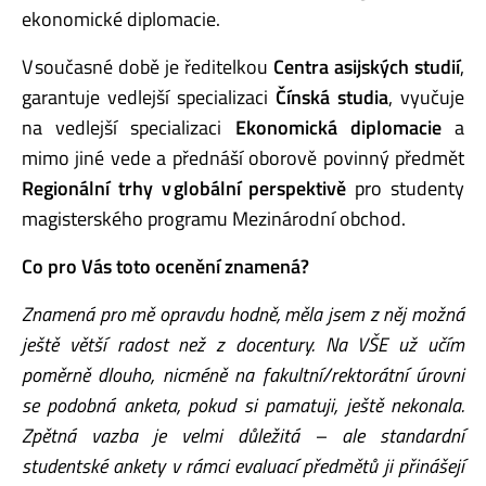
ekonomické diplomacie.
V současné době
je
ředitelkou
Centra asijských studií
,
garantuje
vedlejší specializaci
Čínská studia
,
vyučuje
na vedlejší specializaci
Ekonomická diplomacie
a
mimo jiné
vede
a přednáší
oborově povinný předmět
Regionální trhy v globální perspektivě
pro studenty
magisterského
programu
Mezinárodní obchod
.
Co pro Vás toto ocenění znamená?
Znamená pro mě opravdu hodně, měla jsem z něj možná
ještě větší radost než z docentury. Na VŠE už učím
poměrně dlouho, nicméně na fakultní/rektorátní úrovni
se podobná anketa, pokud si pamatuji, ještě nekonala.
Zpětná vazba je velmi důležitá – ale standardní
studentské ankety v rámci evaluací předmětů ji přinášejí