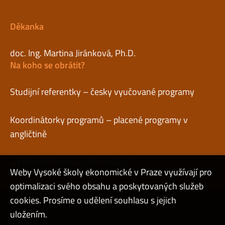
Děkanka
doc. Ing. Martina Jiránková, Ph.D.
Na koho se obrátit?
Studijní referentky – česky vyučované programy
Koordinátorky programů – placené programy v
angličtině
viz
https://fmv.vse.cz/kontakty/
Weby Vysoké školy ekonomické v Praze využívají pro
optimalizaci svého obsahu a poskytovaných služeb
cookies. Prosíme o udělení souhlasu s jejich
Admin
uložením.