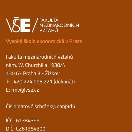
Vysoká škola ekonomická v Praze
Fakulta mezinárodních vztahů
nám. W. Churchilla 1938/4
130 67 Praha 3 - Žižkov
T: +420 224 095 221 (děkanát)
E:
fmv@vse.cz
Číslo datové schránky: canj9d5
IČO: 61384399
DIČ: CZ61384399