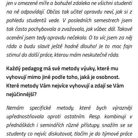
jen v omezené míře a bohužel zdaleka ne všichni studenti
na ně odpovídají. Občas tak učitel opravdu neví, jak si z
pohledu studentů vede. V posledních semestrech jsem
tak často pochybovala a zvažovala, jak vůbec dál. Takové
ocenění jsem tedy opravdu nečekala. O to víc jsem za něj
ráda a budu slavit ještě hodně dlouho! Je to moc fajn
stimul do další práce, kterou mám neskutečně ráda.
Každý pedagog má své metody výuky, které mu
vyhovují mimo jiné podle toho, jaká je osobnost.
Které metody Vám nejvíce vyhovují a zdají se Vám
nejúčinnější?
Nemám specifické metody, které bych výrazněji
upřednostňovala oproti ostatním. Resp. kombinuji v
přednáškách i seminářích různé přístupy, snažím se se
studenty co nejvíc diskutovat, tlačím je do týmové práce