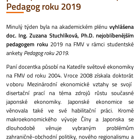
Pedagog roku 2019
Minulý týden byla na akademickém plénu
vyhlášena
doc. Ing. Zuzana Stuchlíková, Ph.D. nejoblíbenějším
pedagogem roku
2019 na FMV v rámci studentské
ankety
Pedagog roku 2019
.
Paní docentka
působí na
Katedře světové ekonomiky
na FMV
od roku 2004
.
V
roce 2008 získala doktorát
v oboru Mezinárodní ekonomické vztahy
se
svojí
disertační
prací
na
téma
zdrojů růstu současné
japonské ekonomiky
.
Japonské ekonomice se
věnovala také
ve své habilitační práci
. Kromě
makroekonomického vývoje Číny a Japonska se
dlouhodobě věnuje vybraným problémům
zahraničně-obchodní politiky, nového regionalismu a