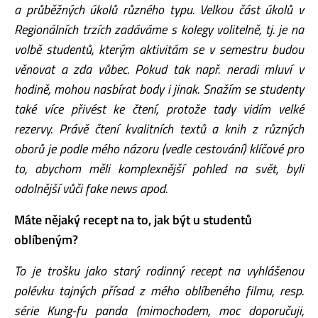
a průběžných úkolů různého typu. Velkou část úkolů v
Regionálních trzích zadáváme s kolegy volitelně, tj. je na
volbě studentů, kterým aktivitám se v semestru budou
věnovat a zda vůbec. Pokud tak např. neradi mluví v
hodině, mohou nasbírat body i jinak. Snažím se studenty
také více přivést ke čtení, protože tady vidím velké
rezervy. Právě čtení kvalitních textů a knih z různých
oborů je podle mého názoru (vedle cestování) klíčové pro
to, abychom měli komplexnější pohled na svět, byli
odolnější vůči fake news apod.
Máte nějaký recept na to, jak být u studentů
oblíbeným?
To je trošku jako starý rodinný recept na vyhlášenou
polévku tajných přísad z mého oblíbeného filmu, resp.
série Kung-fu panda (mimochodem, moc doporučuji,