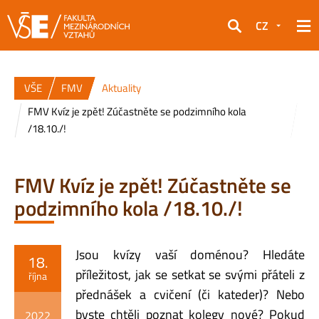
CZ
Hledat
VŠE
FMV
Aktuality
FMV Kvíz je zpět! Zúčastněte se podzimního kola
/18.10./!
FMV Kvíz je zpět! Zúčastněte se
podzimního kola /18.10./!
Jsou kvízy vaší doménou?
Hledáte
18.
příležitost, jak se setkat se svými přáteli z
října
přednášek a cvičení (či kateder)? Nebo
byste chtěli poznat kolegy nové? Pokud
2022