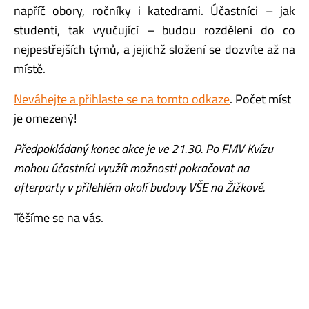
napříč obory, ročníky i katedrami. Účastníci – jak
studenti, tak vyučující – budou rozděleni do co
nejpestřejších týmů, a jejichž složení se dozvíte až na
místě.
Neváhejte a přihlaste se na tomto odkaze
. Počet míst
je omezený!
Předpokládaný konec akce je ve 21.30. Po FMV Kvízu
mohou účastníci využít možnosti pokračovat na
afterparty v přilehlém okolí budovy VŠE na Žižkově.
Těšíme se na vás.