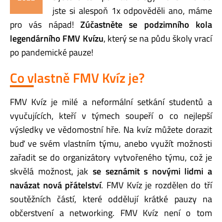
jste si alespoň 1x odpověděli ano, máme
pro vás nápad!
Zúčastněte se podzimního kola
legendárního FMV Kvízu
, který se na půdu školy vrací
po pandemické pauze!
Co vlastně FMV Kvíz je?
FMV Kvíz je
milé a
neformální setkání studentů a
vyučujících, kteří v týmech soupeří o co nejlepší
výsledky ve vědomostní hře. Na kvíz můžete dorazit
buď ve svém vlastním týmu, anebo využít možnosti
zařadit se do organizátory vytvořeného týmu, což je
skvělá možnost, jak
se seznámit s novými lidmi a
navázat nová přátelství
.
FMV Kvíz je rozdělen do tří
soutěžních částí, které oddělují krátké pauzy na
občerstvení a networking.
FM
V
Kvíz není o tom