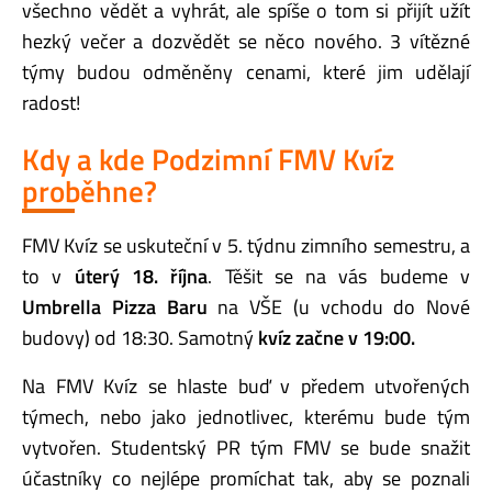
všechno vědět a vyhrát, ale spíše o tom si přijít užít
hezký večer a dozvědět se něco nového. 3 vítězné
týmy
budou odměněny cenami
, které jim udělají
radost!
Kdy a kde Podzimní
FMV Kvíz
proběhne?
FMV Kvíz se uskuteční v 5. týdnu zimního semestru, a
to v
úterý 18. října
. Těšit se na vás budeme v
Umbrella Pizza Baru
na VŠE (u vchodu do Nové
budovy) od 18:30. Samotný
kvíz začne v 19:00.
Na FMV Kvíz se hlaste buď v předem utvořených
týmech, nebo jako jednotlivec, kterému bude tým
vytvořen. Studentský PR tým FMV se bude snažit
účastníky co nejlépe promíchat tak, aby se poznali