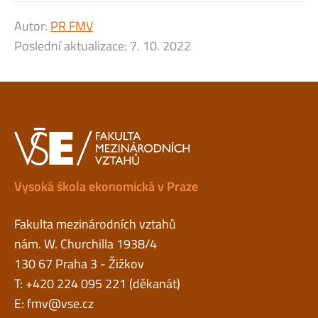
Autor:
PR FMV
Poslední aktualizace:
7. 10. 2022
Vysoká škola ekonomická v Praze
Fakulta mezinárodních vztahů
nám. W. Churchilla 1938/4
130 67 Praha 3 - Žižkov
T: +420 224 095 221 (děkanát)
E:
fmv@vse.cz