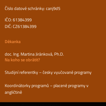
Číslo datové schránky: canj9d5
IČO: 61384399
DIČ: CZ61384399
Děkanka
doc. Ing. Martina Jiránková, Ph.D.
Na koho se obrátit?
Studijní referentky – česky vyučované programy
Koordinátorky programů – placené programy v
angličtině
viz
https://fmv.vse.cz/kontakty/