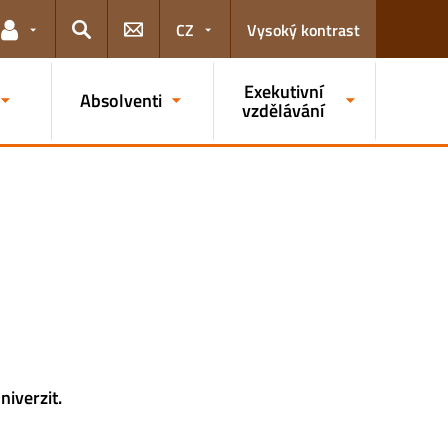
CZ
Vysoký kontrast
Odkazy pro uživatele
Hledat
Exekutivní
Absolventi
vzdělávání
iverzit.