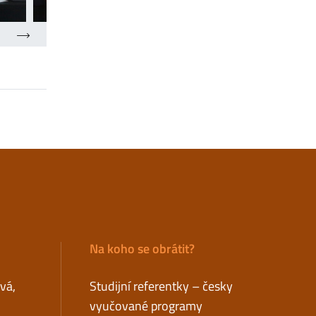
Na koho se obrátit?
ová,
Studijní referentky – česky
vyučované programy