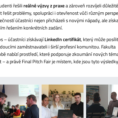
udenti řešili
reálné výzvy z praxe
a zároveň rozvíjeli důležit
řešit problémy, spolupráci i otevřenost vůči různým persp
ností účastníci nejen přicházeli s novými nápady, ale získa
ním řešením konkrétních zadání.
s – účastníci získávají
LinkedIn certifikát
, který může posílit
udoucími zaměstnavateli i širší profesní komunitou. Fakulta
 nabízí prostředí, které podporuje zkoumání nových téma
 – a právě Final Pitch Fair je místem, kde jsou tyto výsledky