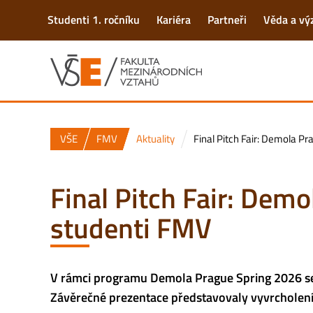
Studenti 1. ročníku
Kariéra
Partneři
Věda a v
VŠE
FMV
Aktuality
Final Pitch Fair: Demola P
Final Pitch Fair: Dem
studenti FMV
V rámci programu Demola Prague Spring 2026 se n
Závěrečné prezentace představovaly vyvrcholení kre