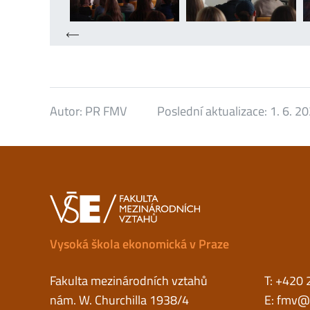
Autor:
PR FMV
Poslední aktualizace:
1. 6. 2
Vysoká škola ekonomická v Praze
Fakulta mezinárodních vztahů
T: +420 
nám. W. Churchilla 1938/4
E:
fmv@v