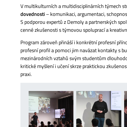
V multikulturních a multidisciplinárních týmech st
dovednosti
– komunikaci, argumentaci, schopnost 
S podporou expertů z Demoly a partnerských společ
cenné zkušenosti s týmovou spoluprací a kreativ
Program zároveň přináší i konkrétní profesní příno
profesní profil a pomoci jim navázat kontakty s b
mezinárodních vztahů svým studentům dlouhodobě
kritické myšlení i učení skrze praktickou zkušenost
praxi.