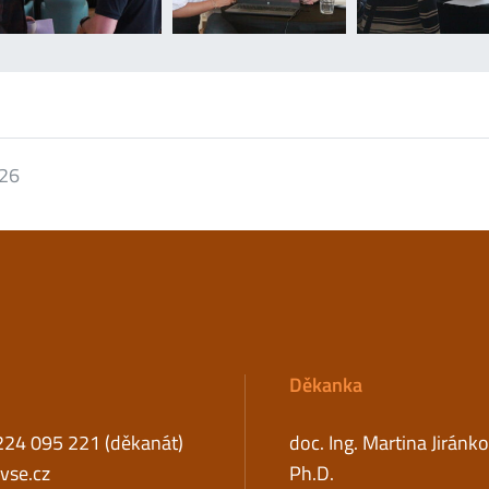
026
Děkanka
224 095 221 (děkanát)
doc. Ing. Martina Jiránk
se.cz
Ph.D.