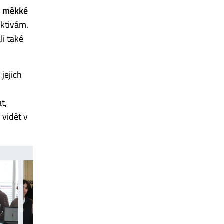
é
měkké
ektivám.
li také
 jejich
t,
 vidět v