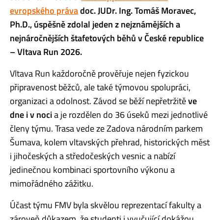
evropského práva
doc. JUDr. Ing. Tomáš Moravec,
Ph.D., úspěšně zdolal jeden z nejznámějších a
nejnáročnějších štafetových běhů v České republice
– Vltava Run 2026.
Vltava Run každoročně prověřuje nejen fyzickou
připravenost běžců, ale také týmovou spolupráci,
organizaci a odolnost. Závod se běží nepřetržitě
ve
dne i v noci
a je rozdělen do 36 úseků mezi jednotlivé
členy týmu. Trasa vede ze Zadova národním parkem
Šumava, kolem vltavských přehrad, historických měst
i jihočeských a středočeských vesnic a nabízí
jedinečnou kombinaci sportovního výkonu a
mimořádného zážitku.
Účast týmu FMV byla skvělou reprezentací fakulty a
zároveň důkazem, že studenti i vyučující dokážou