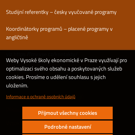
Studijní referentky – česky vyučované programy
Koordinátorky programů – placené programy v
angličtině
viz
https://fmv.vse.cz/kontakty/
Weby Vysoké školy ekonomické v Praze využívají pro
optimalizaci svého obsahu a poskytovaných služeb
cookies. Prosíme o udělení souhlasu s jejich
Admin
uložením.
Cookies a ochrana osobních údajů
Informace o ochraně osobních údajů
Přístupnost webu
Přijmout všechny cookies
Vysoký kontrast
Podrobné nastavení