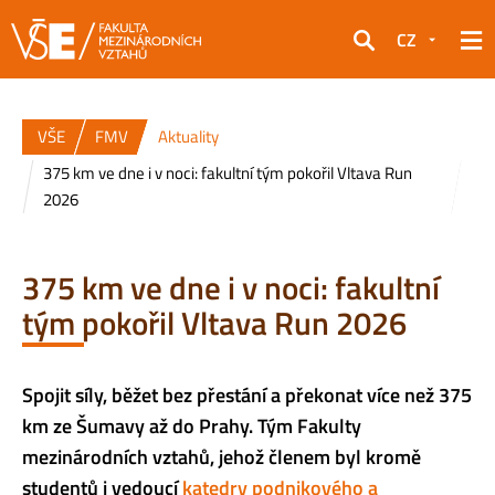
CZ
Hledat
VŠE
FMV
Aktuality
375 km ve dne i v noci: fakultní tým pokořil Vltava Run
2026
375 km ve dne i v noci: fakultní
tým pokořil Vltava Run 2026
Spojit síly, běžet bez přestání a překonat více než 375
km ze Šumavy až do Prahy. Tým Fakulty
mezinárodních vztahů, jehož členem byl kromě
studentů i vedoucí
katedry podnikového a