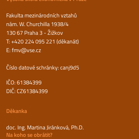
Fakulta mezinárodních vztahů
nám. W. Churchilla 1938/4
130 67 Praha 3 - Žižkov
T: +420 224 095 221 (děkanát)
E:
fmv@vse.cz
Číslo datové schránky: canj9d5
IČO: 61384399
DIČ: CZ61384399
Děkanka
doc. Ing. Martina Jiránková, Ph.D.
Na koho se obrátit?