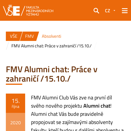
CZ
Hledat
VŠE
FMV
Absolventi
FMV Alumni chat: Práce v zahraničí /15.10./
FMV Alumni chat: Práce v
zahraničí /15.10./
FMV Alumni Club Vás zve na první díl
15.
svého nového projektu
Alumni chat
!
října
Alumni chat Vás bude pravidelně
propojovat se zajímavými absolventy
2020
fakulty, kteří budou s dalšími absolventy a