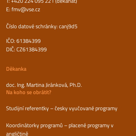
T: +420 224 095 221 (děkanát)
E:
fmv@vse.cz
Číslo datové schránky: canj9d5
IČO: 61384399
DIČ: CZ61384399
Děkanka
doc. Ing. Martina Jiránková, Ph.D.
Na koho se obrátit?
Studijní referentky – česky vyučované programy
Koordinátorky programů – placené programy v
angličtině