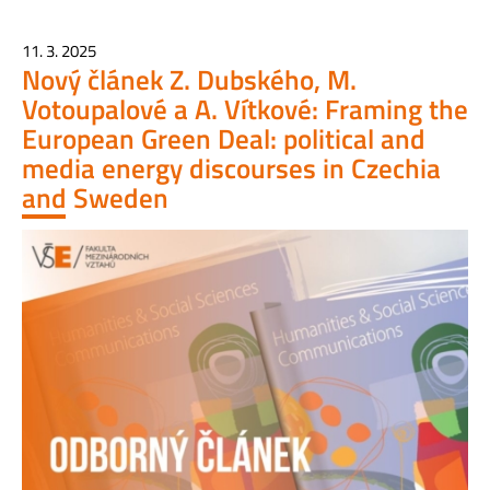
11. 3. 2025
Nový článek Z. Dubského, M.
Votoupalové a A. Vítkové: Framing the
European Green Deal: political and
media energy discourses in Czechia
and Sweden