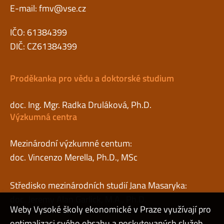
E-mail:
fmv@vse.cz
IČO: 61384399
DIČ: CZ61384399
Proděkanka pro vědu a doktorské studium
doc. Ing. Mgr. Radka Druláková, Ph.D.
Výzkumná centra
Mezinárodní výzkumné centum:
doc. Vincenzo Merella, Ph.D., MSc
Středisko mezinárodních studií Jana Masaryka:
doc. Jeremy Alan Garlick, M.A., Ph.D.
Weby Vysoké školy ekonomické v Praze využívají pro
optimalizaci svého obsahu a poskytovaných služeb