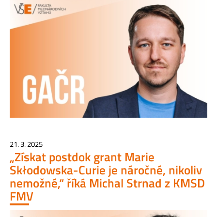
21. 3. 2025
„Získat postdok grant Marie
Skłodowska-Curie je náročné, nikoliv
nemožné,“ říká Michal Strnad z KMSD
FMV