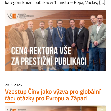
kategorii knižní publikace: 1. místo – Řepa, Václav, […]
28. 5. 2025
Vzestup Číny jako výzva pro globální
řád: otázky pro Evropu a Západ