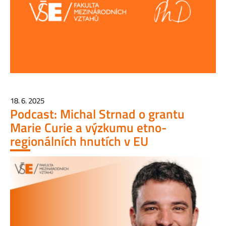
18. 6. 2025
Podcast: Michal Strnad o grantu
Marie Curie a výzkumu etno-
regionálních hnutích v EU