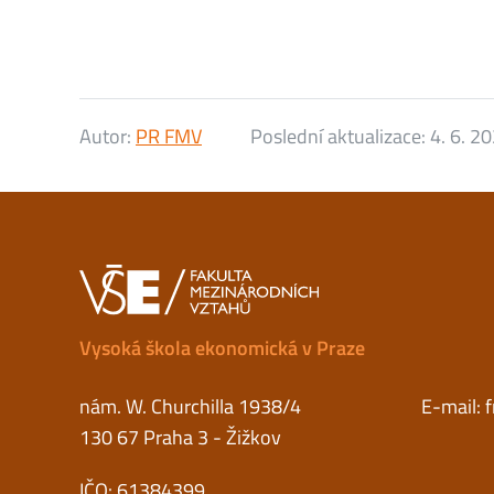
Autor:
PR FMV
Poslední aktualizace:
4. 6. 2
Vysoká škola ekonomická v Praze
nám. W. Churchilla 1938/4
E-mail:
130 67 Praha 3 - Žižkov
IČO: 61384399