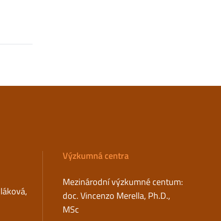
Výzkumná centra
Mezinárodní výzkumné centum:
uláková,
doc. Vincenzo Merella, Ph.D.,
MSc