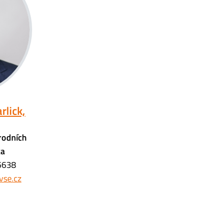
rlick,
rodních
ka
 5638
vse.cz