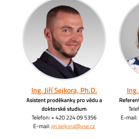
Ing. Jiří Sejkora, Ph.D.
Ing
Asistent proděkanky pro vědu a
Referen
doktorské studium
Tele
Telefon: + 420 224 09 5356
E-mail:
E-mail:
jiri.sejkora@vse.cz