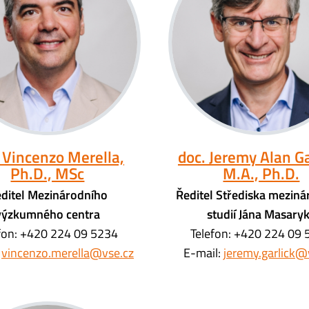
 Vincenzo Merella,
doc. Jeremy Alan Ga
Ph.D., MSc
M.A., Ph.D.
ditel Mezinárodního
Ředitel Střediska meziná
výzkumného centra
studií Jána Masary
fon: +420 224 09 5234
Telefon: +420 224 09
:
vincenzo.merella@vse.cz
E-mail:
jeremy.garlick@