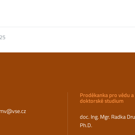
025
Proděkanka pro vědu a
doktorské studium
fmv@vse.cz
doc. Ing. Mgr. Radka Dr
Ph.D.