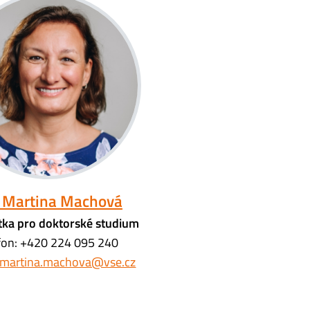
. Martina Machová
tka pro doktorské studium
fon: +420 224 095 240
martina.machova@vse.cz