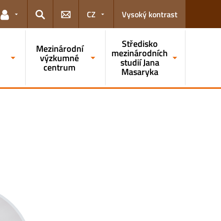
CZ
Vysoký kontrast
Odkazy pro uživatele
Hledat
Středisko
Mezinárodní
mezinárodních
a
výzkumné
studií Jana
centrum
Masaryka