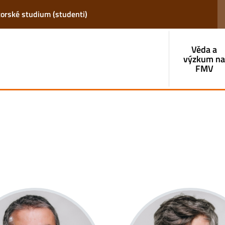
torské studium (studenti)
Věda a
výzkum n
FMV